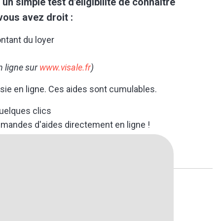
un simple test d'éligibilité de connaître
ous avez droit :
ntant du loyer
n ligne sur
www.visale.fr
)
sie en ligne. Ces aides sont cumulables.
quelques clics
mandes d'aides directement en ligne !
w.actionlogement.fr