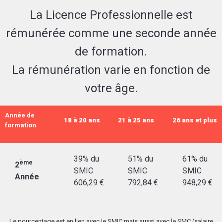
La Licence Professionnelle est
rémunérée comme une seconde année
de formation.
La rémunération varie en fonction de
votre âge.
Année de
18 à 20 ans
21 à 25 ans
26 ans et plus
formation
39% du
51% du
61% du
ème
2
SMIC
SMIC
SMIC
Année
606,29 €
792,84 €
948,29 €
Le pourcentage est en lien avec le SMIC mais aussi avec le SMC (salaire