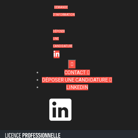
DEMANDE
D'INFORMATION
DÉPOSER
UNE
CANDIDATURE

CONTACT

DÉPOSER UNE CANDIDATURE

LINKEDIN