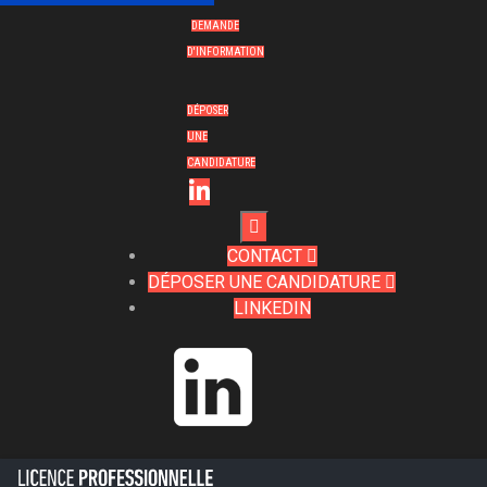
DEMANDE
D'INFORMATION
DÉPOSER
UNE
CANDIDATURE

CONTACT

DÉPOSER UNE CANDIDATURE

LINKEDIN